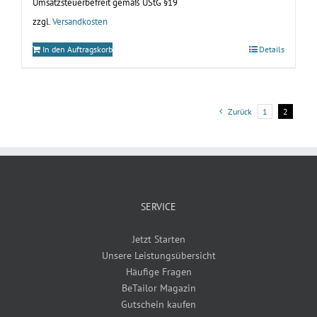
Umsatzsteuerbefreit gemäß UStG §19
zzgl.
Versandkosten
In den Auftragskorb
Details
Zurück
1
2
SERVICE
Jetzt Starten
Unsere Leistungsübersicht
Häufige Fragen
BeTailor Magazin
Gutschein kaufen