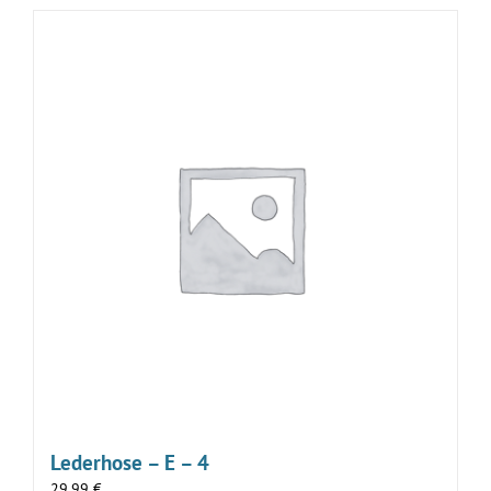
Lederhose – E – 4
29,99
€