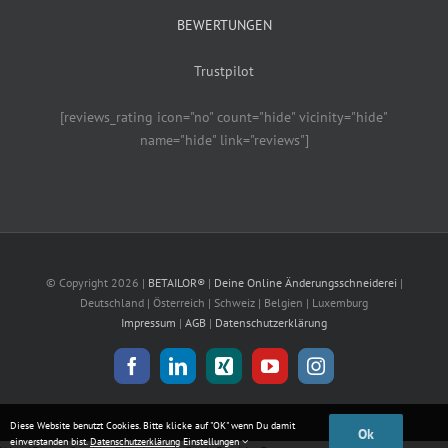
BEWERTUNGEN
Trustpilot
[reviews_rating icon="no" count="hide" vicinity="hide"
name="hide" link="reviews"]
© Copyright
2026 |
BETAILOR®
|
Deine Online Änderungsschneiderei
|
Deutschland | Österreich | Schweiz | Belgien | Luxemburg
Impressum
|
AGB
|
Datenschutzerklärung
Facebook
LinkedIn
Xing
YouTube
Instagram
Diese Website benutzt Cookies. Bitte klicke auf "OK" wenn Du damit
Ok
einverstanden bist.
Datenschutzerklärung
Einstellungen