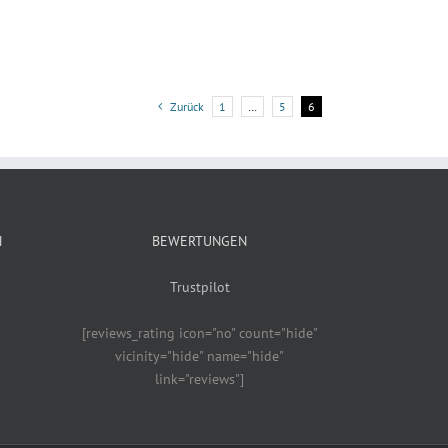
Zurück
1
…
5
6
N
BEWERTUNGEN
Trustpilot
[reviews_rating icon="no" count="hide"
vicinity="hide" name="hide"
link="reviews"]