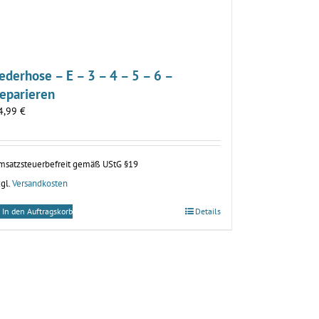
ederhose – E – 3 – 4 – 5 – 6 –
eparieren
4,99
€
msatzsteuerbefreit gemäß UStG §19
gl.
Versandkosten
In den Auftragskorb
Details