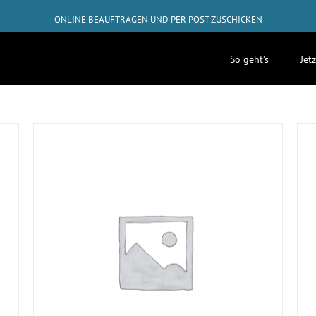
ONLINE BEAUFTRAGEN UND PER POST ZUSCHICKEN
GRATIS-RÜCKVERSAND AB 50€
So geht’s
Jet
✓
ABHOLUNG BEI DIR ZUHAUSE MÖGLICH