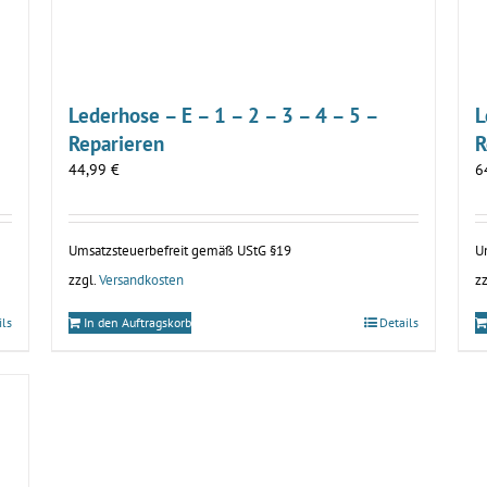
Lederhose – E – 1 – 2 – 3 – 4 – 5 –
L
Reparieren
R
44,99
€
6
Umsatzsteuerbefreit gemäß UStG §19
U
zzgl.
Versandkosten
zz
ils
In den Auftragskorb
Details