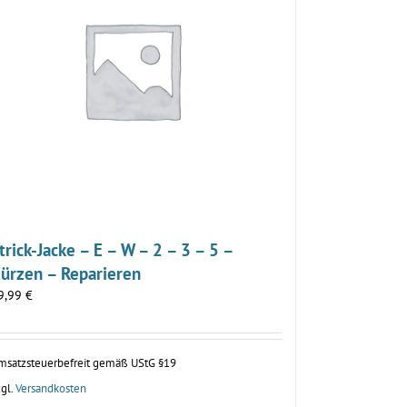
trick-Jacke – E – W – 2 – 3 – 5 –
ürzen – Reparieren
9,99
€
msatzsteuerbefreit gemäß UStG §19
gl.
Versandkosten