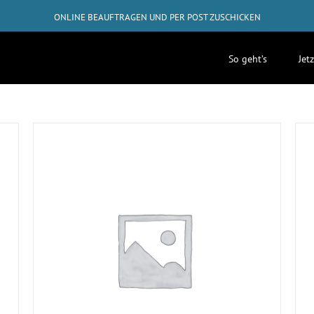
ONLINE BEAUFTRAGEN UND PER POST ZUSCHICKEN
GRATIS-RÜCKVERSAND AB 50€
So geht’s
Jet
✓
ABHOLUNG BEI DIR ZUHAUSE MÖGLICH