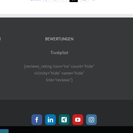
N
BEWERTUNGEN
Trustpilot
[reviews_rating icon="no" count="hide"
vicinity="hide" name="hide"
link="reviews"]
Facebook
LinkedIn
Xing
YouTube
Instagram