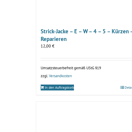
Strick-Jacke – E – W – 4 – 5 – Kürzen 
Reparieren
12,00
€
Umsatzsteuerbefreit gemäß UStG §19
zzgl.
Versandkosten
In den Auftragskorb
Deta