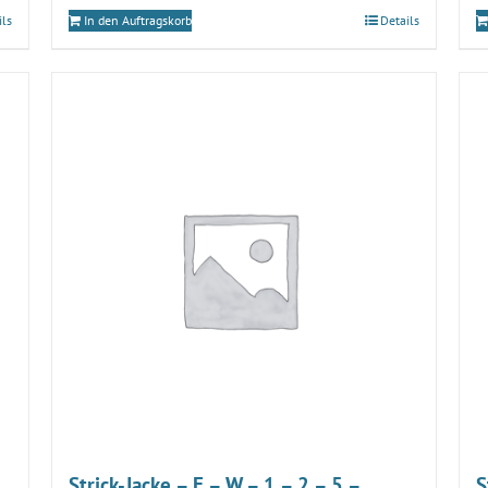
ils
In den Auftragskorb
Details
Strick-Jacke – E – W – 1 – 2 – 5 –
S