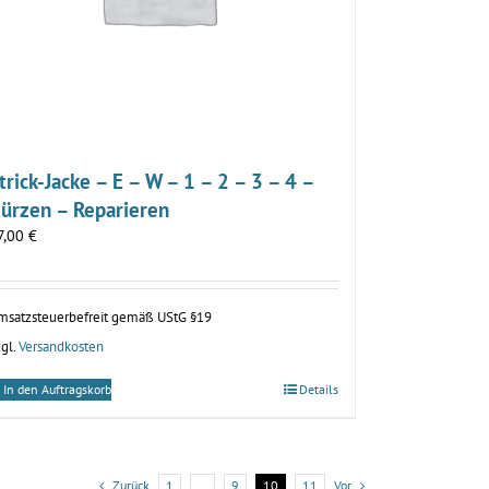
trick-Jacke – E – W – 1 – 2 – 3 – 4 –
ürzen – Reparieren
7,00
€
msatzsteuerbefreit gemäß UStG §19
gl.
Versandkosten
In den Auftragskorb
Details
Zurück
1
…
9
10
11
Vor