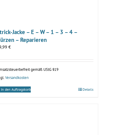
trick-Jacke – E – W – 1 – 3 – 4 –
ürzen – Reparieren
9,99
€
msatzsteuerbefreit gemäß UStG §19
gl.
Versandkosten
In den Auftragskorb
Details