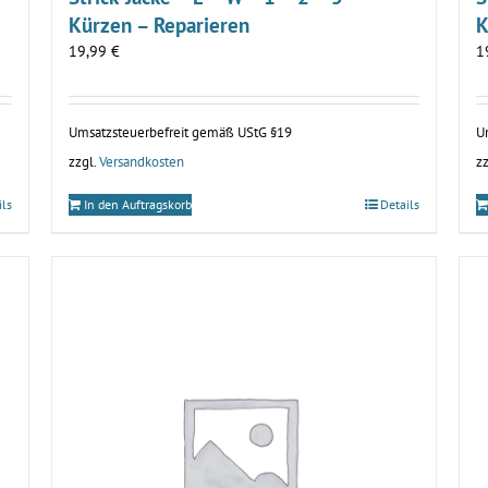
Kürzen – Reparieren
K
19,99
€
1
Umsatzsteuerbefreit gemäß UStG §19
U
zzgl.
Versandkosten
zz
In den Auftragskorb
Details
ils