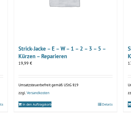
Strick-Jacke – E – W – 1 – 2 – 3 – 5 –
S
Kürzen – Reparieren
K
19,99
€
1
Umsatzsteuerbefreit gemäß UStG §19
U
zzgl.
Versandkosten
zz
ils
In den Auftragskorb
Details