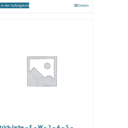
In den Auftragskorb
Details
trick-Jacke – E – W – 2 – 4 – 5 –