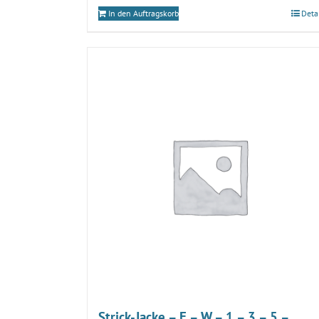
In den Auftragskorb
Deta
Strick-Jacke – E – W – 1 – 3 – 5 –