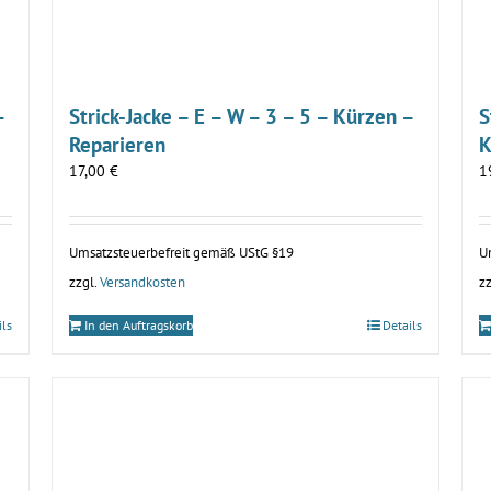
–
Strick-Jacke – E – W – 3 – 5 – Kürzen –
S
Reparieren
K
17,00
€
1
Umsatzsteuerbefreit gemäß UStG §19
U
zzgl.
Versandkosten
zz
ils
In den Auftragskorb
Details