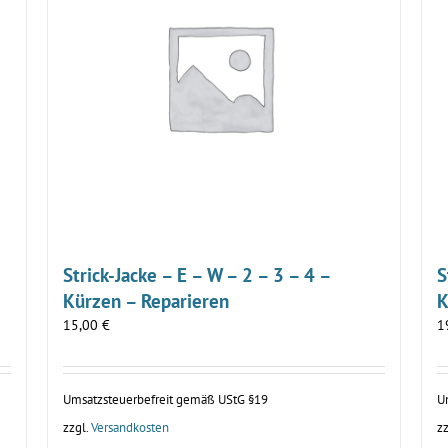
Strick-Jacke – E – W – 2 – 3 – 4 –
S
Kürzen – Reparieren
K
15,00
€
1
Umsatzsteuerbefreit gemäß UStG §19
U
zzgl.
Versandkosten
zz