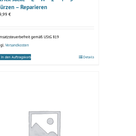
ürzen – Reparieren
9,99
€
msatzsteuerbefreit gemäß UStG §19
gl.
Versandkosten
In den Auftragskorb
Details