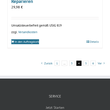
Reparieren
29,98
€
Umsatzsteuerbefreit gemäß UStG §19
zzgl.
Versandkosten
In den Auftragskorb
Details
Zurück
1
…
3
4
5
6
Vor
SERVICE
Jetzt Starten