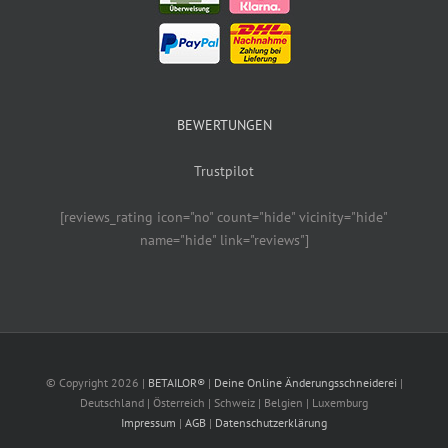
BEWERTUNGEN
Trustpilot
[reviews_rating icon="no" count="hide" vicinity="hide"
name="hide" link="reviews"]
© Copyright
2026 |
BETAILOR®
|
Deine Online Änderungsschneiderei
|
Deutschland | Österreich | Schweiz | Belgien | Luxemburg
Impressum
|
AGB
|
Datenschutzerklärung