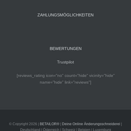
ZAHLUNGSMÖGLICHKEITEN
BEWERTUNGEN
Trustpilot
[reviews_rating icon="no" count="hide" vicinity="hide"
name="hide" link="reviews"]
© Copyright
2026 |
BETAILOR®
|
Deine Online Änderungsschneiderei
|
Deutschland | Österreich | Schweiz | Belgien | Luxemburg