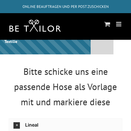
Zum
ONLINE BEAUFTRAGEN UND PER POST ZUSCHICKEN
Inhalt
springen
GRATIS-RÜCKVERSAND AB 50€
✓
ABHOLUNG BEI DIR ZUHAUSE MÖGLICH
Schon bist Du beim letzten Schritt für diese
Textilie
Bitte schicke uns eine
passende Hose als Vorlage
mit und markiere diese
Lineal