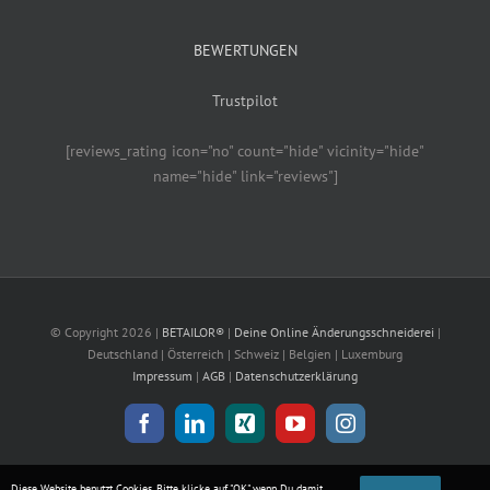
BEWERTUNGEN
Trustpilot
[reviews_rating icon="no" count="hide" vicinity="hide"
name="hide" link="reviews"]
© Copyright
2026 |
BETAILOR®
|
Deine Online Änderungsschneiderei
|
Deutschland | Österreich | Schweiz | Belgien | Luxemburg
Impressum
|
AGB
|
Datenschutzerklärung
Facebook
LinkedIn
Xing
YouTube
Instagram
Diese Website benutzt Cookies. Bitte klicke auf "OK" wenn Du damit