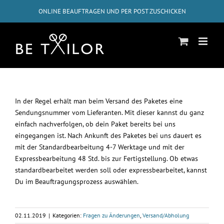
Zum
ONLINE BEAUFTRAGEN UND PER POST ZUSCHICKEN
Inhalt
springen
GRATIS-RÜCKVERSAND AB 50€
✓
ABHOLUNG BEI DIR ZUHAUSE MÖGLICH
In der Regel erhält man beim Versand des Paketes eine
Sendungsnummer vom Lieferanten. Mit dieser kannst du ganz
einfach nachverfolgen, ob dein Paket bereits bei uns
eingegangen ist. Nach Ankunft des Paketes bei uns dauert es
mit der Standardbearbeitung 4-7 Werktage und mit der
Expressbearbeitung 48 Std. bis zur Fertigstellung. Ob etwas
standardbearbeitet werden soll oder expressbearbeitet, kannst
Du im Beauftragungsprozess auswählen.
02.11.2019
|
Kategorien:
Fragen zu Änderungen
,
Versand/Abholung