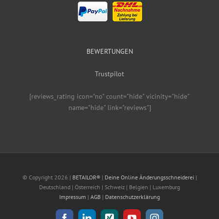
BEWERTUNGEN
Trustpilot
[reviews_rating icon="no" count="hide" vicinity="hide"
name="hide" link="reviews"]
© Copyright
2026 |
BETAILOR®
|
Deine Online Änderungsschneiderei
|
Deutschland | Österreich | Schweiz | Belgien | Luxemburg
Impressum
|
AGB
|
Datenschutzerklärung