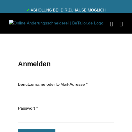
Zum
✓
ABHOLUNG BEI DIR ZUHAUSE MÖGLICH
Inhalt
springen
Anmelden
Benutzername oder E-Mail-Adresse
*
Passwort
*