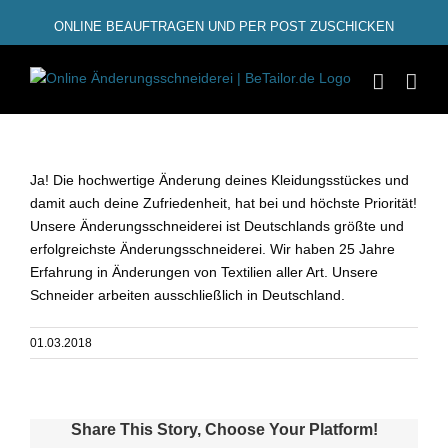
Zum
ONLINE BEAUFTRAGEN UND PER POST ZUSCHICKEN
Inhalt
springen
GRATIS-RÜCKVERSAND AB 50€
✓
ABHOLUNG BEI DIR ZUHAUSE MÖGLICH
Ja! Die hochwertige Änderung deines Kleidungsstückes und
damit auch deine Zufriedenheit, hat bei und höchste Priorität!
Unsere Änderungsschneiderei ist Deutschlands größte und
erfolgreichste Änderungsschneiderei. Wir haben 25 Jahre
Erfahrung in Änderungen von Textilien aller Art. Unsere
Schneider arbeiten ausschließlich in Deutschland.
01.03.2018
Share This Story, Choose Your Platform!