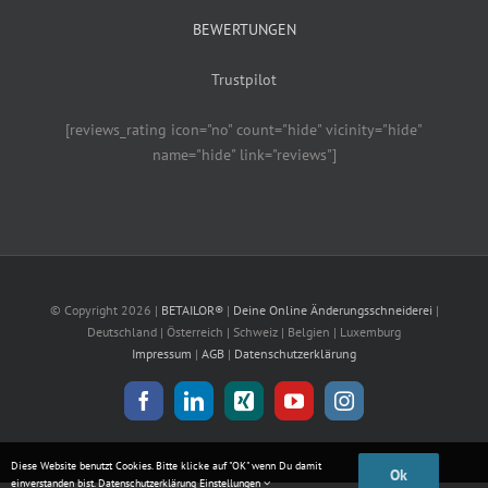
BEWERTUNGEN
Trustpilot
[reviews_rating icon="no" count="hide" vicinity="hide"
name="hide" link="reviews"]
© Copyright
2026 |
BETAILOR®
|
Deine Online Änderungsschneiderei
|
Deutschland | Österreich | Schweiz | Belgien | Luxemburg
Impressum
|
AGB
|
Datenschutzerklärung
Facebook
LinkedIn
Xing
YouTube
Instagram
Diese Website benutzt Cookies. Bitte klicke auf "OK" wenn Du damit
Ok
einverstanden bist.
Datenschutzerklärung
Einstellungen