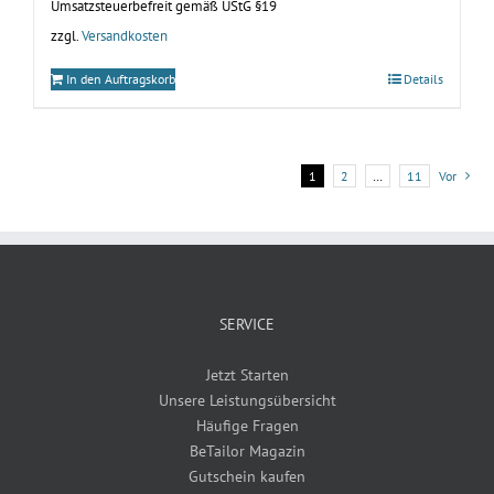
Umsatzsteuerbefreit gemäß UStG §19
zzgl.
Versandkosten
In den Auftragskorb
Details
1
2
…
11
Vor
SERVICE
Jetzt Starten
Unsere Leistungsübersicht
Häufige Fragen
BeTailor Magazin
Gutschein kaufen