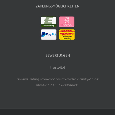
ZAHLUNGSMÖGLICHKEITEN
BEWERTUNGEN
Trustpilot
[reviews_rating icon="no" count="hide" vicinity="hide"
name="hide" link="reviews"]