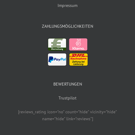
Impressum
ZAHLUNGSMÖGLICHKEITEN
BEWERTUNGEN
Trustpilot
[reviews_rating icon="no" count="hide" vicinity="hide"
name="hide" link="reviews"]