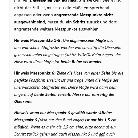
darf ein
Unterschied von maximal 2-3 cm
sein. Wenn das
nicht der Fall ist, musst du die Maße entsprechend
anpassen oder wenn
angrenzende Messpunkte nicht
ausgewählt sind,
musst du
ein Schritt zurück
und dort
angrenzende weitere Messpunkte auswählen.
Hinweis Messpunkte 1-5:
Die
abgemessene Maße
des
unerwünschten Stoffrestes werden wie einseitig die Oberseite
gemessen unten eingetragen (SIEHE VIDEO). Beim Engern der
Hose wird diese Maße für
beide Beine verwendet
.
Hinweis Messpunkt 6:
Ziehe die Hose von
einer Seite
bis die
perfekte Passform erreicht ist und trage unten die Maße des
unerwünschten Stoffrestes ein. Diese Maße wird dann beim
Engern auf
beide Seiten verteilt. Messe nur
einseitig
die
Oberseite.
Hinweis wenn nur Messpunkt 6 gewählt wurde: Alleine
Messpunkt 6
(Also nur den Bund enger)
ist nur bis 1,5 cm
möglich.
Wenn es mehr als 1,5 cm sind, bitte nochmal ein
Schritt zurück gehen und auch Messpunkt 5 und ggf. auch