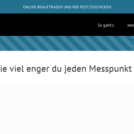
ONLINE BEAUFTRAGEN UND PER POST ZUSCHICKEN
GRATIS-RÜCKVERSAND AB 50€
So geht’s
Jet
✓
ABHOLUNG BEI DIR ZUHAUSE MÖGLICH
wie viel enger du jeden Messpunk