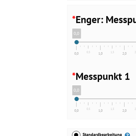
*
Enger: Messpu
0,0
0,5
1,5
2
0,0
1,0
2,0
*
Messpunkt 1
0,0
0,5
1,5
2
0,0
1,0
2,0
Standardbearbeitung