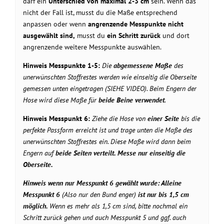
darf ein
Unterschied von maximal 2-3 cm
sein. Wenn das
nicht der Fall ist, musst du die Maße entsprechend
anpassen oder wenn
angrenzende Messpunkte nicht
ausgewählt sind,
musst du
ein Schritt zurück
und dort
angrenzende weitere Messpunkte auswählen.
Hinweis Messpunkte 1-5:
Die
abgemessene Maße
des
unerwünschten Stoffrestes werden wie einseitig die Oberseite
gemessen unten eingetragen (SIEHE VIDEO). Beim Engern der
Hose wird diese Maße für
beide Beine verwendet
.
Hinweis Messpunkt 6:
Ziehe die Hose von
einer Seite
bis die
perfekte Passform erreicht ist und trage unten die Maße des
unerwünschten Stoffrestes ein. Diese Maße wird dann beim
Engern auf
beide Seiten verteilt. Messe nur
einseitig
die
Oberseite.
Hinweis wenn nur Messpunkt 6 gewählt wurde: Alleine
Messpunkt 6
(Also nur den Bund enger)
ist nur bis 1,5 cm
möglich.
Wenn es mehr als 1,5 cm sind, bitte nochmal ein
Schritt zurück gehen und auch Messpunkt 5 und ggf. auch