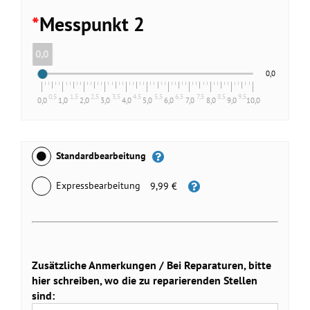
*
Messpunkt 2
0,0
0,0
0,5
1,5
2,5
3,5
4,5
5,5
6,5
7,5
8,5
9,5
0,0
1,0
2,0
3,0
4,0
5,0
6,0
7,0
8,0
9,0
10,0
Standardbearbeitung
Expressbearbeitung
9,99 €
Zusätzliche Anmerkungen / Bei Reparaturen, bitte
hier schreiben, wo die zu reparierenden Stellen
sind: