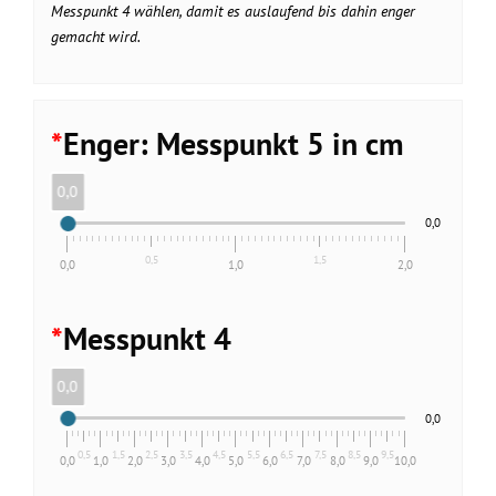
Messpunkt 4 wählen, damit es auslaufend bis dahin enger
gemacht wird.
*
Enger: Messpunkt 5 in cm
0,0
0,0
0,5
1,5
0,0
1,0
2,0
*
Messpunkt 4
0,0
0,0
0,5
1,5
2,5
3,5
4,5
5,5
6,5
7,5
8,5
9,5
0,0
1,0
2,0
3,0
4,0
5,0
6,0
7,0
8,0
9,0
10,0