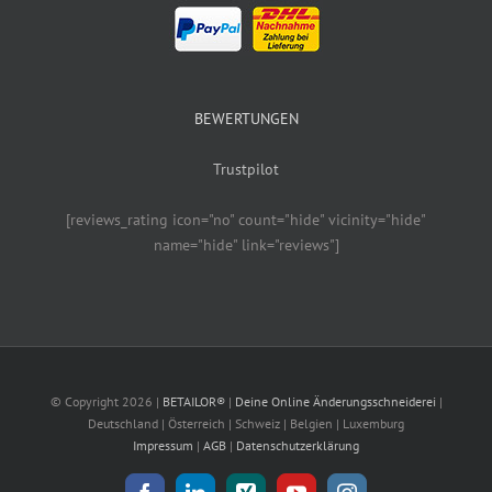
BEWERTUNGEN
Trustpilot
[reviews_rating icon="no" count="hide" vicinity="hide"
name="hide" link="reviews"]
© Copyright
2026 |
BETAILOR®
|
Deine Online Änderungsschneiderei
|
Deutschland | Österreich | Schweiz | Belgien | Luxemburg
Impressum
|
AGB
|
Datenschutzerklärung