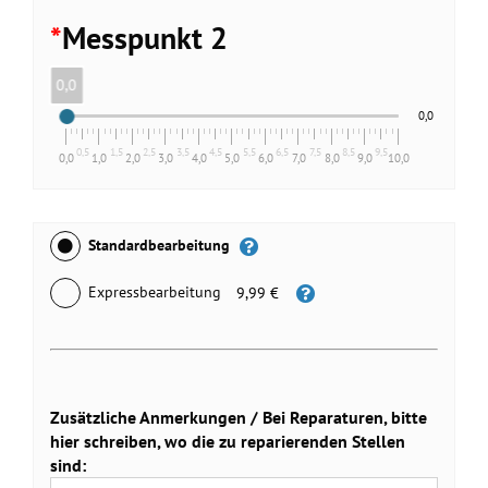
*
Messpunkt 2
0,0
0,0
0,5
1,5
2,5
3,5
4,5
5,5
6,5
7,5
8,5
9,5
0,0
1,0
2,0
3,0
4,0
5,0
6,0
7,0
8,0
9,0
10,0
Standardbearbeitung
Expressbearbeitung
9,99 €
Zusätzliche Anmerkungen / Bei Reparaturen, bitte
hier schreiben, wo die zu reparierenden Stellen
sind: