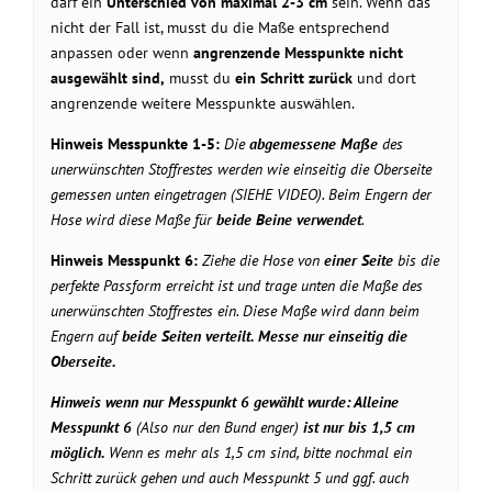
darf ein
Unterschied von maximal 2-3 cm
sein. Wenn das
nicht der Fall ist, musst du die Maße entsprechend
anpassen oder wenn
angrenzende Messpunkte nicht
ausgewählt sind,
musst du
ein Schritt zurück
und dort
angrenzende weitere Messpunkte auswählen.
Hinweis Messpunkte 1-5:
Die
abgemessene Maße
des
unerwünschten Stoffrestes werden wie einseitig die Oberseite
gemessen unten eingetragen (SIEHE VIDEO). Beim Engern der
Hose wird diese Maße für
beide Beine verwendet
.
Hinweis Messpunkt 6:
Ziehe die Hose von
einer Seite
bis die
perfekte Passform erreicht ist und trage unten die Maße des
unerwünschten Stoffrestes ein. Diese Maße wird dann beim
Engern auf
beide Seiten verteilt. Messe nur
einseitig
die
Oberseite.
Hinweis wenn nur Messpunkt 6 gewählt wurde: Alleine
Messpunkt 6
(Also nur den Bund enger)
ist nur bis 1,5 cm
möglich.
Wenn es mehr als 1,5 cm sind, bitte nochmal ein
Schritt zurück gehen und auch Messpunkt 5 und ggf. auch