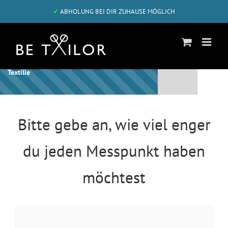
Zum
✓
ABHOLUNG BEI DIR ZUHAUSE MÖGLICH
Inhalt
springen
Schon bist Du beim letzten Schritt für diese
Textilie
Bitte gebe an, wie viel enger
du jeden Messpunkt haben
möchtest