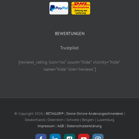
BEWERTUNGEN
Trustpilot
[reviews_rating icon="no" count="hide" vicinity="hide"
name="hide" link="reviews"]
© Copyright
2026 |
BETAILOR®
|
Deine Online Änderungsschneiderei
|
Deutschland | Österreich | Schweiz | Belgien | Luxemburg
Impressum
|
AGB
|
Datenschutzerklärung