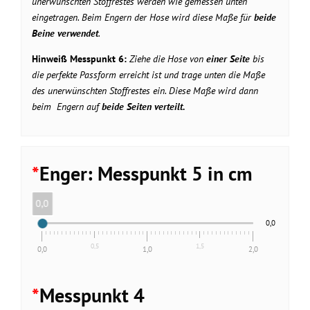
unerwünschten Stoffrestes werden wie gemessen unten
eingetragen. Beim Engern der Hose wird diese Maße für
beide
Beine verwendet
.
Hinweiß Messpunkt 6:
Ziehe die Hose von
einer Seite
bis
die perfekte Passform erreicht ist und trage unten die Maße
des unerwünschten Stoffrestes ein. Diese Maße wird dann
beim Engern auf
beide Seiten verteilt.
*
Enger: Messpunkt 5 in cm
0,0
0,0
0,5
1,5
0,0
1,0
2,0
*
Messpunkt 4