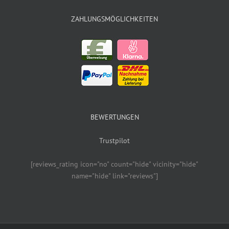
ZAHLUNGSMÖGLICHKEITEN
BEWERTUNGEN
Trustpilot
[reviews_rating icon="no" count="hide" vicinity="hide"
name="hide" link="reviews"]