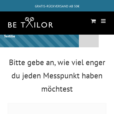
Zum
GRATIS-RÜCKVERSAND AB 50€
Inhalt
springen
✓
ABHOLUNG BEI DIR ZUHAUSE MÖGLICH
Schon bist Du beim letzten Schritt für diese
Textilie
Bitte gebe an, wie viel enger
du jeden Messpunkt haben
möchtest