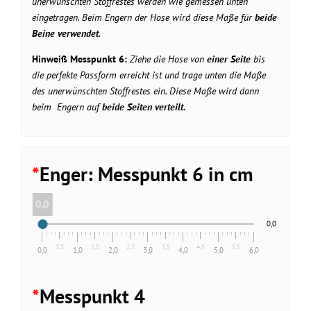
unerwünschten Stoffrestes werden wie gemessen unten
eingetragen. Beim Engern der Hose wird diese Maße für
beide
Beine verwendet
.
Hinweiß Messpunkt 6:
Ziehe die Hose von
einer Seite
bis
die perfekte Passform erreicht ist und trage unten die Maße
des unerwünschten Stoffrestes ein. Diese Maße wird dann
beim Engern auf
beide Seiten verteilt.
*
Enger: Messpunkt 6 in cm
0,0
0,0
0,5
1,5
2,5
3,5
4,5
5,5
0,0
1,0
2,0
3,0
4,0
5,0
6,0
*
Messpunkt 4