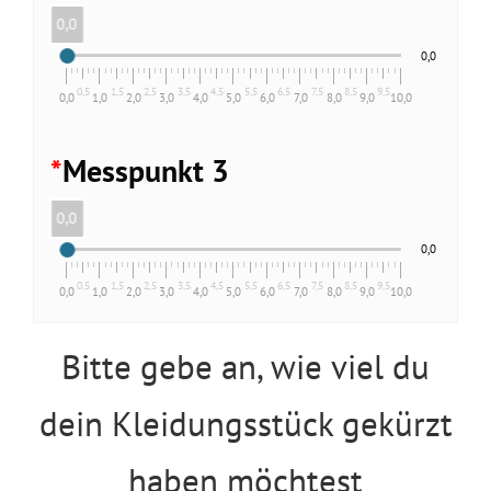
0,0
0,0
0,5
1,5
2,5
3,5
4,5
5,5
6,5
7,5
8,5
9,5
0,0
1,0
2,0
3,0
4,0
5,0
6,0
7,0
8,0
9,0
10,0
*
Messpunkt 3
0,0
0,0
0,5
1,5
2,5
3,5
4,5
5,5
6,5
7,5
8,5
9,5
0,0
1,0
2,0
3,0
4,0
5,0
6,0
7,0
8,0
9,0
10,0
Bitte gebe an, wie viel du
dein Kleidungsstück gekürzt
haben möchtest