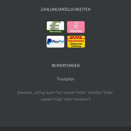
ZAHLUNGSMÖGLICHKEITEN
BEWERTUNGEN
Trustpilot
[reviews_rating icon="no" count="hide" vicinity="hide"
name="hide" link="reviews"]