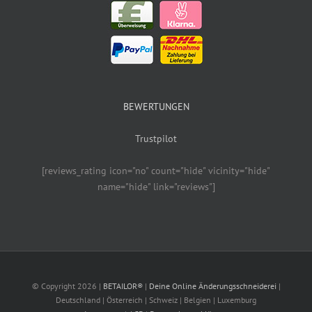
BEWERTUNGEN
Trustpilot
[reviews_rating icon="no" count="hide" vicinity="hide"
name="hide" link="reviews"]
© Copyright
2026 |
BETAILOR®
|
Deine Online Änderungsschneiderei
|
Deutschland | Österreich | Schweiz | Belgien | Luxemburg