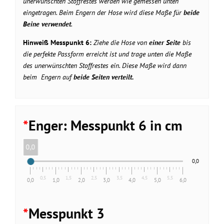
unerwünschten Stoffrestes werden wie gemessen unten
eingetragen. Beim Engern der Hose wird diese Maße für
beide
Beine verwendet
.
Hinweiß Messpunkt 6:
Ziehe die Hose von
einer Seite
bis
die perfekte Passform erreicht ist und trage unten die Maße
des unerwünschten Stoffrestes ein. Diese Maße wird dann
beim Engern auf
beide Seiten verteilt.
*
Enger: Messpunkt 6 in cm
0,0
0,0
0,5
1,5
2,5
3,5
4,5
5,5
0,0
1,0
2,0
3,0
4,0
5,0
6,0
*
Messpunkt 3