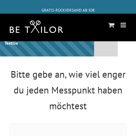
Zum
GRATIS-RÜCKVERSAND AB 50€
Inhalt
springen
✓
ABHOLUNG BEI DIR ZUHAUSE MÖGLICH
Schon bist Du beim letzten Schritt für diese
Textilie
Bitte gebe an, wie viel enger
du jeden Messpunkt haben
möchtest