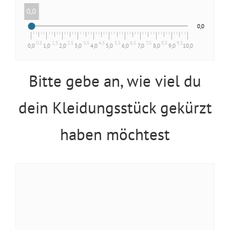
0,0
0,0
0,5
1,5
2,5
3,5
4,5
5,5
6,5
7,5
8,5
9,5
0,0
1,0
2,0
3,0
4,0
5,0
6,0
7,0
8,0
9,0
10,0
Bitte gebe an, wie viel du
dein Kleidungsstück gekürzt
haben möchtest