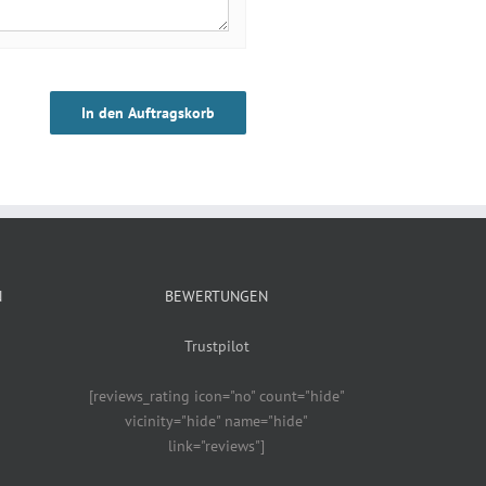
In den Auftragskorb
N
BEWERTUNGEN
Trustpilot
[reviews_rating icon="no" count="hide"
vicinity="hide" name="hide"
link="reviews"]