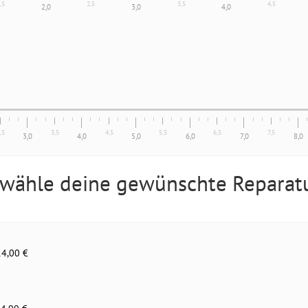
,5
2,5
3,5
4,5
2,0
3,0
4,0
,5
3,5
4,5
5,5
6,5
7,5
3,0
4,0
5,0
6,0
7,0
8,0
 wähle deine gewünschte Reparat
14,00 €