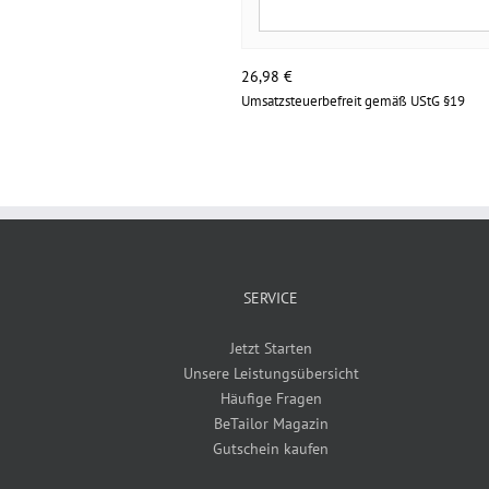
26,98
€
Umsatzsteuerbefreit gemäß UStG §19
SERVICE
Jetzt Starten
Unsere Leistungsübersicht
Häufige Fragen
BeTailor Magazin
Gutschein kaufen