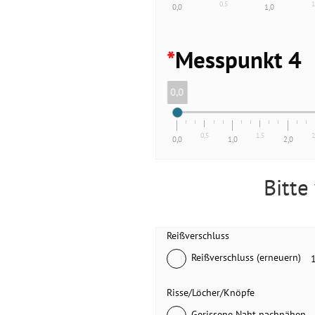
0,5
1
0,0
1,0
*
Messpunkt 4
0,0
0,5
1,5
2
0,0
1,0
2,0
Bitte
Reißverschluss
Reißverschluss (erneuern)
Risse/Löcher/Knöpfe
Gerissene Naht nachnähen