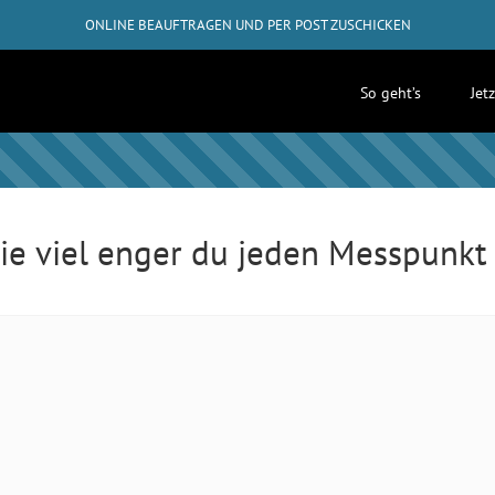
ONLINE BEAUFTRAGEN UND PER POST ZUSCHICKEN
GRATIS-RÜCKVERSAND AB 50€
So geht’s
Jet
✓
ABHOLUNG BEI DIR ZUHAUSE MÖGLICH
wie viel enger du jeden Messpunk