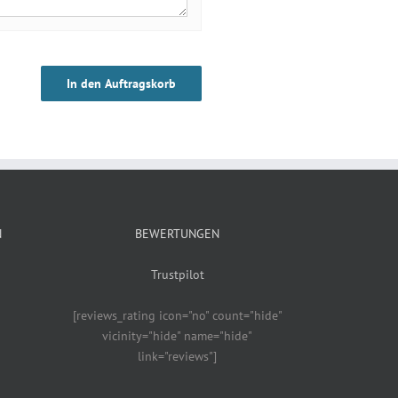
In den Auftragskorb
N
BEWERTUNGEN
Trustpilot
[reviews_rating icon="no" count="hide"
vicinity="hide" name="hide"
link="reviews"]