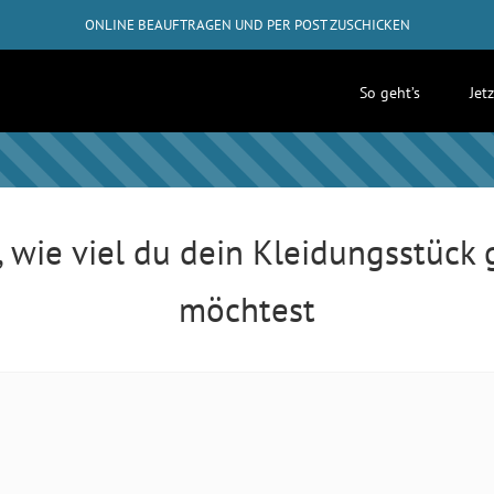
ONLINE BEAUFTRAGEN UND PER POST ZUSCHICKEN
GRATIS-RÜCKVERSAND AB 50€
So geht’s
Jet
✓
ABHOLUNG BEI DIR ZUHAUSE MÖGLICH
, wie viel du dein Kleidungsstück
möchtest