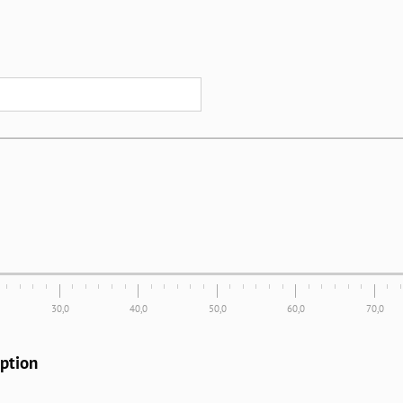
30,0
40,0
50,0
60,0
70,0
ption