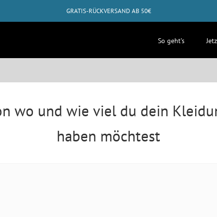
GRATIS-RÜCKVERSAND AB 50€
✓
ABHOLUNG BEI DIR ZUHAUSE MÖGLICH
So geht’s
Jet
on wo und wie viel du dein Kleid
haben möchtest