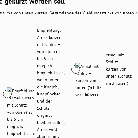
 gekürzt werden soll
Gesamtlänge des Kleidungsstücks von unten k
Empfehlung:
Ärmel kürzen
mit Schlitz –
von oben (Ist
Ärmel mit
bis 5 cm
Schlitz –
möglich.
kürzen von
Empfiehlt sich,
unten (Schlitz
wenn unten
wird kürzer)
die Knöpfe,
Knopflöcher
und der
Schlitz
original
bleiben sollen.
Ärmel wird
abgetrennt,