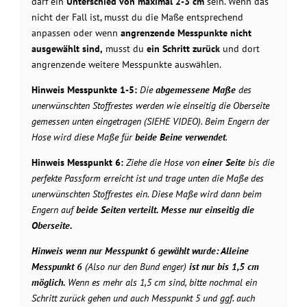
darf ein
Unterschied von maximal 2-3 cm
sein. Wenn das
nicht der Fall ist, musst du die Maße entsprechend
anpassen oder wenn
angrenzende Messpunkte nicht
ausgewählt sind,
musst du
ein Schritt zurück
und dort
angrenzende weitere Messpunkte auswählen.
Hinweis Messpunkte 1-5:
Die
abgemessene Maße
des
unerwünschten Stoffrestes werden wie einseitig die Oberseite
gemessen unten eingetragen (SIEHE VIDEO). Beim Engern der
Hose wird diese Maße für
beide Beine verwendet
.
Hinweis Messpunkt 6:
Ziehe die Hose von
einer Seite
bis die
perfekte Passform erreicht ist und trage unten die Maße des
unerwünschten Stoffrestes ein. Diese Maße wird dann beim
Engern auf
beide Seiten verteilt. Messe nur
einseitig
die
Oberseite.
Hinweis wenn nur Messpunkt 6 gewählt wurde: Alleine
Messpunkt 6
(Also nur den Bund enger)
ist nur bis 1,5 cm
möglich.
Wenn es mehr als 1,5 cm sind, bitte nochmal ein
Schritt zurück gehen und auch Messpunkt 5 und ggf. auch