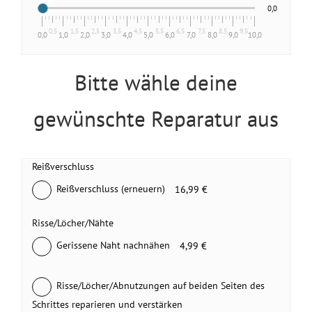
0,0
0,5
1,5
2,5
3,5
4,5
5,5
6,5
7,5
8,5
9,5
0,0
1,0
2,0
3,0
4,0
5,0
6,0
7,0
8,0
9,0
10,0
Bitte wähle deine
gewünschte Reparatur aus
Reißverschluss
Reißverschluss (erneuern)
16,99 €
Risse/Löcher/Nähte
Gerissene Naht nachnähen
4,99 €
Risse/Löcher/Abnutzungen auf beiden Seiten des
Schrittes reparieren und verstärken