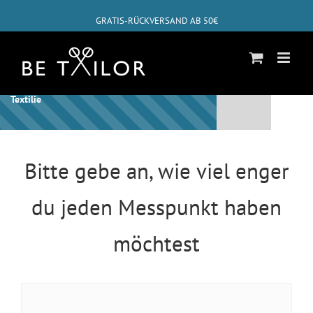
Zum
GRATIS-RÜCKVERSAND AB 50€
Inhalt
springen
✓
ABHOLUNG BEI DIR ZUHAUSE MÖGLICH
Schon bist Du beim letzten Schritt für diese
Textilie
Bitte gebe an, wie viel enger
du jeden Messpunkt haben
möchtest