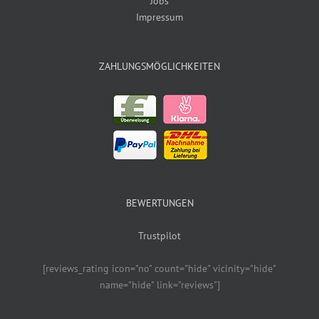
Jobs
Impressum
ZAHLUNGSMÖGLICHKEITEN
BEWERTUNGEN
Trustpilot
[reviews_rating icon="no" count="hide" vicinity="hide"
name="hide" link="reviews"]