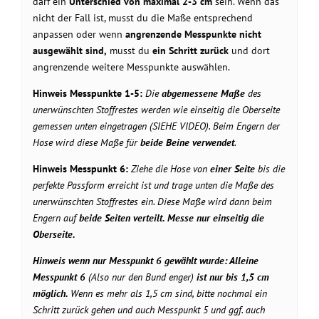
darf ein
Unterschied von maximal 2-3 cm
sein. Wenn das
nicht der Fall ist, musst du die Maße entsprechend
anpassen oder wenn
angrenzende Messpunkte nicht
ausgewählt sind,
musst du
ein Schritt zurück
und dort
angrenzende weitere Messpunkte auswählen.
Hinweis Messpunkte 1-5:
Die
abgemessene Maße
des
unerwünschten Stoffrestes werden wie einseitig die Oberseite
gemessen unten eingetragen (SIEHE VIDEO). Beim Engern der
Hose wird diese Maße für
beide Beine verwendet
.
Hinweis Messpunkt 6:
Ziehe die Hose von
einer Seite
bis die
perfekte Passform erreicht ist und trage unten die Maße des
unerwünschten Stoffrestes ein. Diese Maße wird dann beim
Engern auf
beide Seiten verteilt. Messe nur
einseitig
die
Oberseite.
Hinweis wenn nur Messpunkt 6 gewählt wurde: Alleine
Messpunkt 6
(Also nur den Bund enger)
ist nur bis 1,5 cm
möglich.
Wenn es mehr als 1,5 cm sind, bitte nochmal ein
Schritt zurück gehen und auch Messpunkt 5 und ggf. auch