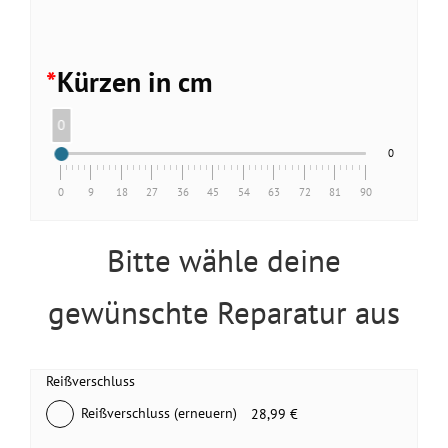
*
Kürzen in cm
0
0
0
9
18
27
36
45
54
63
72
81
90
Bitte wähle deine
gewünschte Reparatur aus
Reißverschluss
Reißverschluss (erneuern)
28,99 €