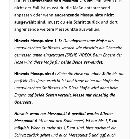
darf ein
Unterschied von maximal 2-3 cm
sein. Wenn das
nicht der Fall ist, musst du die Maße entsprechend
anpassen oder wenn
angrenzende Messpunkte nicht
ausgewählt sind,
musst du
ein Schritt zurück
und dort
angrenzende weitere Messpunkte auswählen.
Hinweis Messpunkte 1-5:
Die
abgemessene Maße
des
unerwünschten Stoffrestes werden wie einseitig die Oberseite
gemessen unten eingetragen (SIEHE VIDEO). Beim Engern der
Hose wird diese Maße für
beide Beine verwendet
.
Hinweis Messpunkt 6:
Ziehe die Hose von
einer Seite
bis die
perfekte Passform erreicht ist und trage unten die Maße des
unerwünschten Stoffrestes ein. Diese Maße wird dann beim
Engern auf
beide Seiten verteilt. Messe nur
einseitig
die
Oberseite.
Hinweis wenn nur Messpunkt 6 gewählt wurde: Alleine
Messpunkt 6
(Also nur den Bund enger)
ist nur bis 1,5 cm
möglich.
Wenn es mehr als 1,5 cm sind, bitte nochmal ein
Schritt zurück gehen und auch Messpunkt 5 und ggf. auch