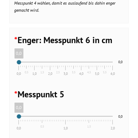
Messpunkt 4 wählen, damit es auslaufend bis dahin enger
gemacht wird.
*
Enger: Messpunkt 6 in cm
0,0
0,0
0,5
1,5
2,5
3,5
4,5
5,5
0,0
1,0
2,0
3,0
4,0
5,0
6,0
*
Messpunkt 5
0,0
0,0
0,5
1,5
0,0
1,0
2,0