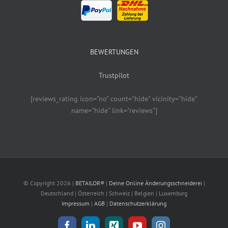
BEWERTUNGEN
Trustpilot
[reviews_rating icon="no" count="hide" vicinity="hide"
name="hide" link="reviews"]
© Copyright
2026 |
BETAILOR®
|
Deine Online Änderungsschneiderei
|
Deutschland | Österreich | Schweiz | Belgien | Luxemburg
Impressum
|
AGB
|
Datenschutzerklärung