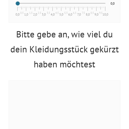
0,0
0,5
1,5
2,5
3,5
4,5
5,5
6,5
7,5
8,5
9,5
0,0
1,0
2,0
3,0
4,0
5,0
6,0
7,0
8,0
9,0
10,0
Bitte gebe an, wie viel du
dein Kleidungsstück gekürzt
haben möchtest