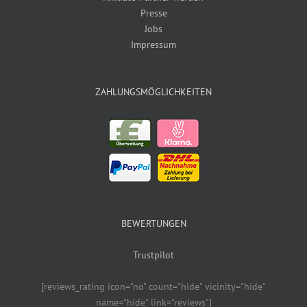
Presse
Jobs
Impressum
ZAHLUNGSMÖGLICHKEITEN
BEWERTUNGEN
Trustpilot
[reviews_rating icon="no" count="hide" vicinity="hide"
name="hide" link="reviews"]