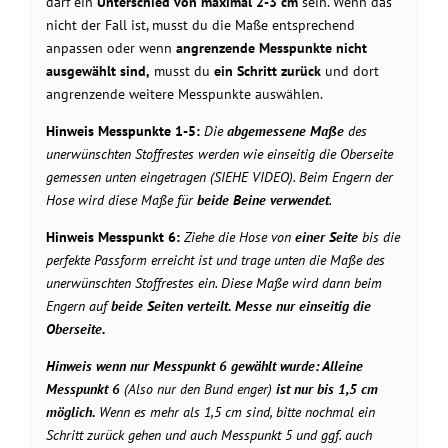
darf ein
Unterschied von maximal 2-3 cm
sein. Wenn das
nicht der Fall ist, musst du die Maße entsprechend
anpassen oder wenn
angrenzende Messpunkte nicht
ausgewählt sind,
musst du
ein Schritt zurück
und dort
angrenzende weitere Messpunkte auswählen.
Hinweis Messpunkte 1-5:
Die
abgemessene Maße
des
unerwünschten Stoffrestes werden wie einseitig die Oberseite
gemessen unten eingetragen (SIEHE VIDEO). Beim Engern der
Hose wird diese Maße für
beide Beine verwendet
.
Hinweis Messpunkt 6:
Ziehe die Hose von
einer Seite
bis die
perfekte Passform erreicht ist und trage unten die Maße des
unerwünschten Stoffrestes ein. Diese Maße wird dann beim
Engern auf
beide Seiten verteilt. Messe nur
einseitig
die
Oberseite.
Hinweis wenn nur Messpunkt 6 gewählt wurde: Alleine
Messpunkt 6
(Also nur den Bund enger)
ist nur bis 1,5 cm
möglich.
Wenn es mehr als 1,5 cm sind, bitte nochmal ein
Schritt zurück gehen und auch Messpunkt 5 und ggf. auch