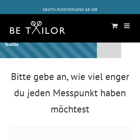
Zum
GRATIS-RÜCKVERSAND AB 50€
Inhalt
springen
✓
ABHOLUNG BEI DIR ZUHAUSE MÖGLICH
Schon bist Du beim letzten Schritt für diese
Textilie
Bitte gebe an, wie viel enger
du jeden Messpunkt haben
möchtest