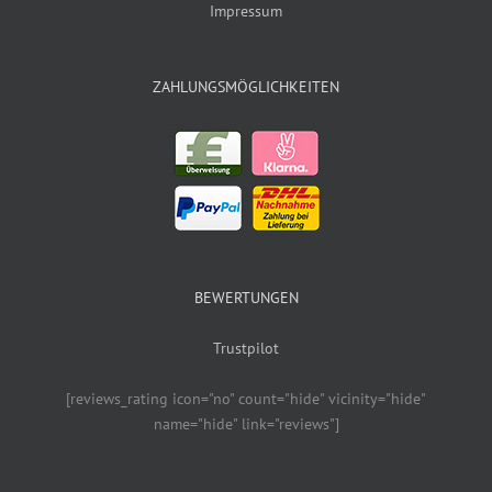
Impressum
ZAHLUNGSMÖGLICHKEITEN
BEWERTUNGEN
Trustpilot
[reviews_rating icon="no" count="hide" vicinity="hide"
name="hide" link="reviews"]