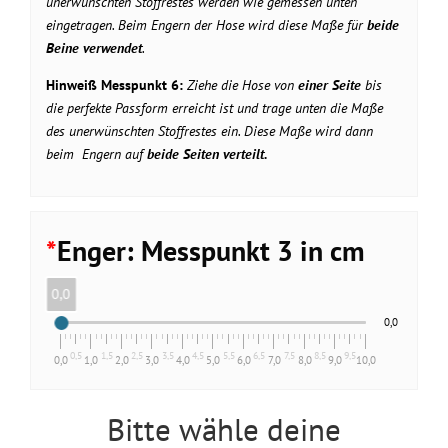
unerwünschten Stoffrestes werden wie gemessen unten
eingetragen. Beim Engern der Hose wird diese Maße für
beide
Beine verwendet
.
Hinweiß Messpunkt 6:
Ziehe die Hose von
einer Seite
bis
die perfekte Passform erreicht ist und trage unten die Maße
des unerwünschten Stoffrestes ein. Diese Maße wird dann
beim Engern auf
beide Seiten verteilt.
*
Enger: Messpunkt 3 in cm
0,0
0,0
0,5
1,5
2,5
3,5
4,5
5,5
6,5
7,5
8,5
9,5
0,0
1,0
2,0
3,0
4,0
5,0
6,0
7,0
8,0
9,0
10,0
Bitte wähle deine