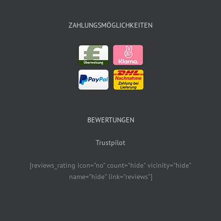
ZAHLUNGSMÖGLICHKEITEN
BEWERTUNGEN
Trustpilot
[reviews_rating icon="no" count="hide" vicinity="hide"
name="hide" link="reviews"]