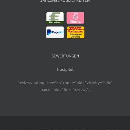
ZAHLUNGSMÖGLICHKEITEN
BEWERTUNGEN
Trustpilot
[reviews_rating icon="no" count="hide" vicinity="hide"
name="hide" link="reviews"]