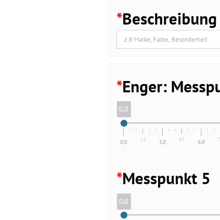
*
Beschreibung
*
Enger: Messpu
0,0
1,5
4,5
7
0,0
3,0
6,0
*
Messpunkt 5
0,0