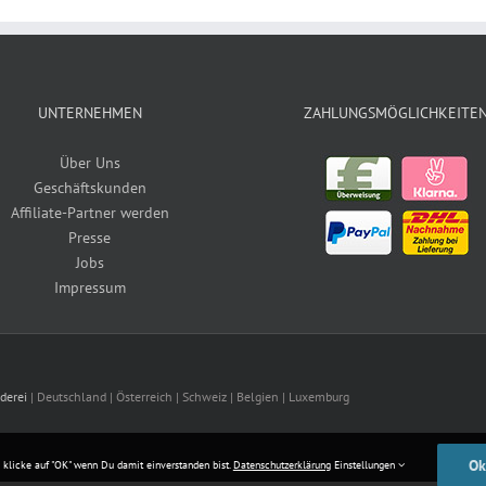
UNTERNEHMEN
ZAHLUNGSMÖGLICHKEITE
Über Uns
Geschäftskunden
Affiliate-Partner werden
Presse
Jobs
Impressum
derei
| Deutschland | Österreich | Schweiz | Belgien | Luxemburg
Ok
e klicke auf "OK" wenn Du damit einverstanden bist.
Datenschutzerklärung
Einstellungen