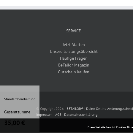
SERVICE
Jetzt Starten
Unsere Leistungsübersicht
Häufige Fragen
BeTailor Magazin
Gutschein kaufen
Standardbearbeitung
© Copyright
2026 |
BETAILOR®
|
Deine Online Änderungsschnei
Gesamtsumme
Impressum
|
AGB
|
Datenschutzerklärung
35,00
€
Diese Website benutzt Cookies. Bitt