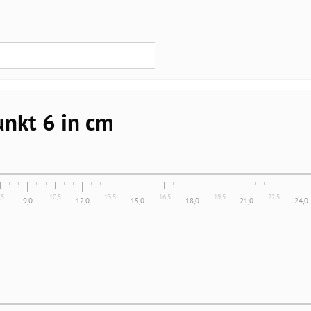
nkt 6 in cm
,5
10,5
13,5
16,5
19,5
22,5
9,0
12,0
15,0
18,0
21,0
24,0