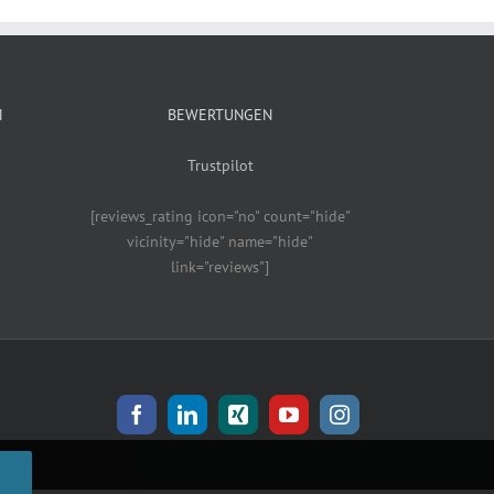
N
BEWERTUNGEN
Trustpilot
[reviews_rating icon="no" count="hide"
vicinity="hide" name="hide"
link="reviews"]
Facebook
LinkedIn
Xing
YouTube
Instagram