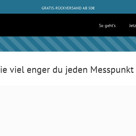
GRATIS-RÜCKVERSAND AB 50€
✓
ABHOLUNG BEI DIR ZUHAUSE MÖGLICH
So geht’s
Jet
wie viel enger du jeden Messpunk