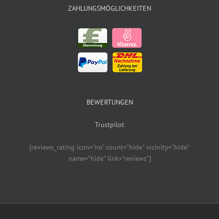
ZAHLUNGSMÖGLICHKEITEN
BEWERTUNGEN
Trustpilot
[reviews_rating icon="no" count="hide" vicinity="hide"
name="hide" link="reviews"]