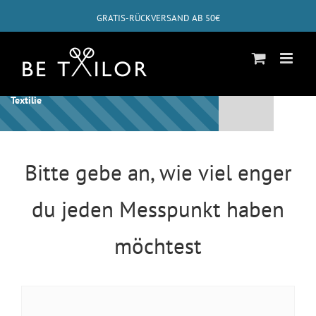
Zum
GRATIS-RÜCKVERSAND AB 50€
Inhalt
springen
✓
ABHOLUNG BEI DIR ZUHAUSE MÖGLICH
Schon bist Du beim letzten Schritt für diese
Textilie
Bitte gebe an, wie viel enger
du jeden Messpunkt haben
möchtest