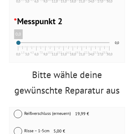
0,0
3,0
6,0
9,0
12,0
15,0
18,0
21,0
24,0
27,0
30,0
*
Messpunkt 2
0,0
0,0
1,5
4,5
7,5
10,5
13,5
16,5
19,5
22,5
25,5
28,5
0,0
3,0
6,0
9,0
12,0
15,0
18,0
21,0
24,0
27,0
30,0
Bitte wähle deine
gewünschte Reparatur aus
Reißverschluss (erneuern)
19,99 €
Risse – 1-5cm
5,00 €