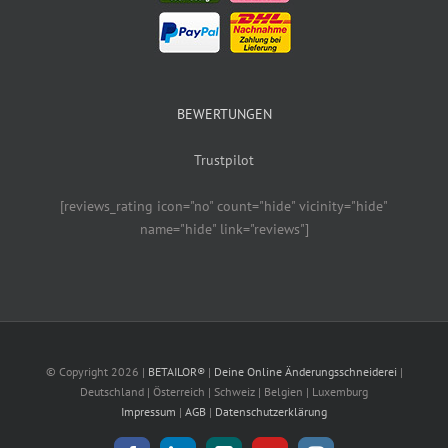
BEWERTUNGEN
Trustpilot
[reviews_rating icon="no" count="hide" vicinity="hide"
name="hide" link="reviews"]
© Copyright
2026 |
BETAILOR®
|
Deine Online Änderungsschneiderei
|
Deutschland | Österreich | Schweiz | Belgien | Luxemburg
Impressum
|
AGB
|
Datenschutzerklärung