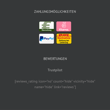
ZAHLUNGSMÖGLICHKEITEN
BEWERTUNGEN
Trustpilot
[reviews_rating icon="no" count="hide" vicinity="hide"
name="hide" link="reviews"]