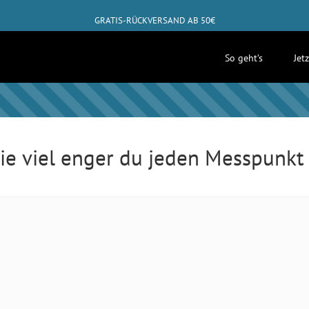
GRATIS-RÜCKVERSAND AB 50€
✓
ABHOLUNG BEI DIR ZUHAUSE MÖGLICH
So geht’s
Jet
wie viel enger du jeden Messpunk