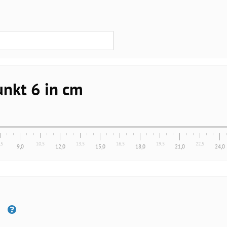
nkt 6 in cm
,5
10,5
13,5
16,5
19,5
22,5
9,0
12,0
15,0
18,0
21,0
24,0