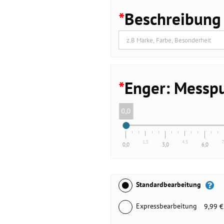
*
Beschreibung
*
Enger: Messpu
0,0
1,5
4,5
7
0,0
3,0
6,0
Standardbearbeitung
Expressbearbeitung
9,99 €