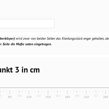
berkörper)
wird zwar von beiden Seiten das Kleidungsstück enger gehalten, ab
er Seite die Maße unten eingetragen.
nkt 3 in cm
,5
10,5
13,5
16,5
19,5
22,5
9,0
12,0
15,0
18,0
21,0
24,0