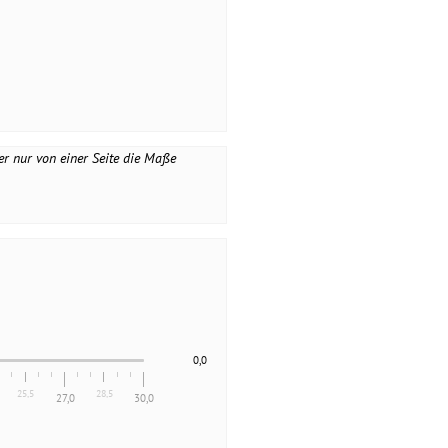
er nur von einer Seite die Maße
0,0
25,5
28,5
27,0
30,0