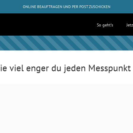
ONLINE BEAUFTRAGEN UND PER POST ZUSCHICKEN
GRATIS-RÜCKVERSAND AB 50€
So geht’s
Jet
✓
ABHOLUNG BEI DIR ZUHAUSE MÖGLICH
wie viel enger du jeden Messpunk