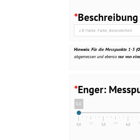
*
Beschreibung
Hinweis
:
Für die Messpunkte 1-3 (O
abgemessen und ebenso
nur von ein
*
Enger: Messpu
0,0
1,5
4,5
7
0,0
3,0
6,0